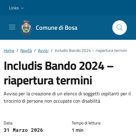
Vai ai contenuti
Vai al footer
Links
Comune di Bosa
Home
/
Novità
/
Avvisi
/
Includis Bando 2024 – riapertura termini
Includis Bando 2024 –
riapertura termini
Dettagli della notizia
Avviso per la creazione di un elenco di soggetti ospitanti per il
tirocinio di persone non occupate con disabilità
Data:
Tempo di lettura:
1 min
31 Marzo 2026