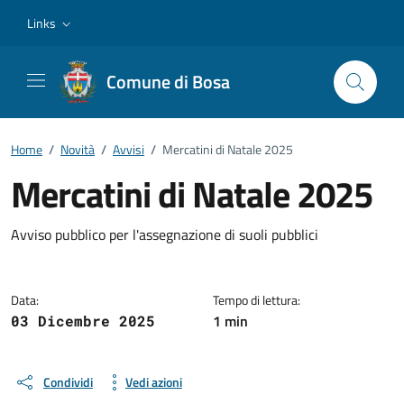
Vai ai contenuti
Vai al footer
Links
Comune di Bosa
Home
/
Novità
/
Avvisi
/
Mercatini di Natale 2025
Mercatini di Natale 2025
Dettagli della notizia
Avviso pubblico per l'assegnazione di suoli pubblici
Data:
Tempo di lettura:
1 min
03 Dicembre 2025
Condividi
Vedi azioni