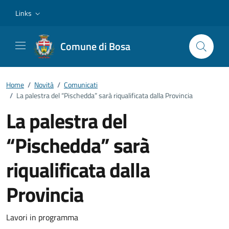
Vai ai contenuti
Vai al footer
Links
Comune di Bosa
Home
/
Novità
/
Comunicati
/
La palestra del “Pischedda” sarà riqualificata dalla Provincia
La palestra del
“Pischedda” sarà
riqualificata dalla
Provincia
Dettagli della notizia
Lavori in programma