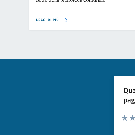
SU BIBLIOTECA COMUNALE
LEGGI DI PIÙ
Qua
pag
Valuta 
Val