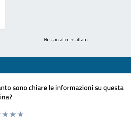
Nessun altro risultato
nto sono chiare le informazioni su questa
ina?
1 stelle su 5
uta 2 stelle su 5
Valuta 3 stelle su 5
Valuta 4 stelle su 5
Valuta 5 stelle su 5