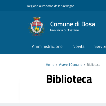
Vai ai contenuti
Vai al footer
Regione Autonoma della Sardegna
Comune di Bosa
Provincia di Oristano
Amministrazione
Novità
Serviz
Home
/
Vivere il Comune
/
Biblioteca
Biblioteca