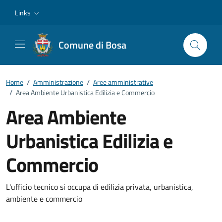
Vai ai contenuti
Vai al footer
Links
Comune di Bosa
Home
/
Amministrazione
/
Aree amministrative
/
Area Ambiente Urbanistica Edilizia e Commercio
Area Ambiente
Urbanistica Edilizia e
Commercio
Dettagli della notizia
L'ufficio tecnico si occupa di edilizia privata, urbanistica,
ambiente e commercio