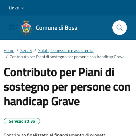
Vai ai contenuti
Vai al footer
Links
Comune di Bosa
Home
/
Servizi
/
Salute, benessere e assistenza
/
Contributo per Piani di sostegno per persone con handicap Grave
Contributo per Piani di
sostegno per persone con
handicap Grave
Servizio attivo
Contributo finalizzato al finanziamento di progetti