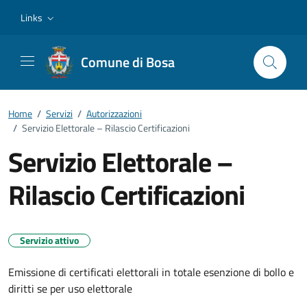
Vai ai contenuti
Vai al footer
Links
Comune di Bosa
Home
/
Servizi
/
Autorizzazioni
/
Servizio Elettorale – Rilascio Certificazioni
Servizio Elettorale –
Rilascio Certificazioni
Servizio attivo
Emissione di certificati elettorali in totale esenzione di bollo e
diritti se per uso elettorale