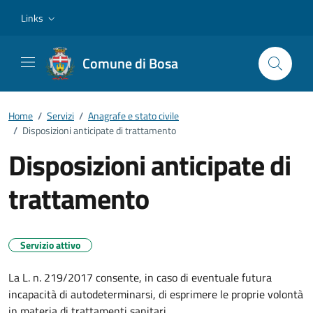
Vai ai contenuti
Vai al footer
Links
Comune di Bosa
Home
/
Servizi
/
Anagrafe e stato civile
/
Disposizioni anticipate di trattamento
Disposizioni anticipate di
trattamento
Servizio attivo
La L. n. 219/2017 consente, in caso di eventuale futura
incapacità di autodeterminarsi, di esprimere le proprie volontà
in materia di trattamenti sanitari.