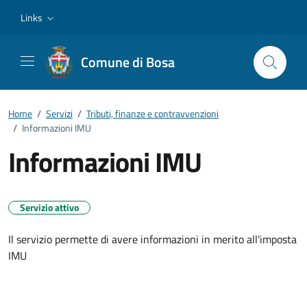
Vai ai contenuti
Vai al footer
Links
Comune di Bosa
Home
/
Servizi
/
Tributi, finanze e contravvenzioni
/
Informazioni IMU
Informazioni IMU
Servizio attivo
Il servizio permette di avere informazioni in merito all'imposta
IMU