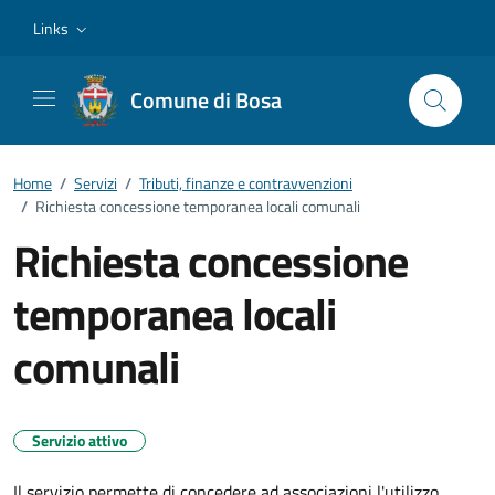
Vai ai contenuti
Vai al footer
Links
Comune di Bosa
Home
/
Servizi
/
Tributi, finanze e contravvenzioni
/
Richiesta concessione temporanea locali comunali
Richiesta concessione
temporanea locali
comunali
Servizio attivo
Il servizio permette di concedere ad associazioni l'utilizzo