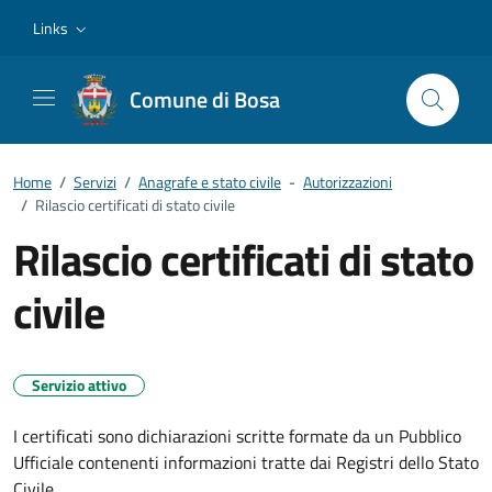
Vai ai contenuti
Vai al footer
Links
Comune di Bosa
Home
/
Servizi
/
Anagrafe e stato civile
-
Autorizzazioni
/
Rilascio certificati di stato civile
Rilascio certificati di stato
civile
Servizio attivo
I certificati sono dichiarazioni scritte formate da un Pubblico
Ufficiale contenenti informazioni tratte dai Registri dello Stato
Civile.